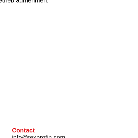
etrieb aufnehmen.
Contact
info@texprofin.com