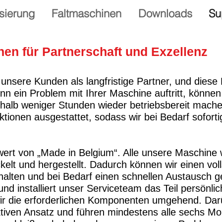
sierung
Faltmaschinen
Downloads
Su
hen für Partnerschaft und Exzellenz
 unsere Kunden als langfristige Partner, und diese
n ein Problem mit Ihrer Maschine auftritt, können 
erhalb weniger Stunden wieder betriebsbereit mac
tionen ausgestattet, sodass wir bei Bedarf soforti
rwert von „Made in Belgium“. Alle unsere Maschin
kelt und hergestellt. Dadurch können wir einen vo
rhalten und bei Bedarf einen schnellen Austausch g
und installiert unser Serviceteam das Teil persönlic
r die erforderlichen Komponenten umgehend. Darü
tiven Ansatz und führen mindestens alle sechs Mo