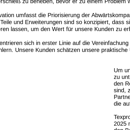
schleiß zu beheben, bevor er zu einem Problem w
tion umfasst die Priorisierung der Abwärtskompatib
eile und Erweiterungen sind so konzipiert, dass si
eren lassen, um den Wert für unsere Kunden zu er
trieren sich in erster Linie auf die Vereinfachun
lern. Unsere Kunden schätzen unsere praktische 
Um un
zu unt
den Re
sind, 
Partn
die au
Texpr
2025 