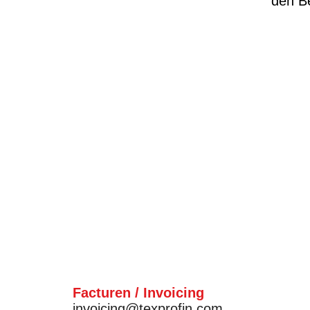
den B
Facturen / Invoicing
invoicing@texprofin.com