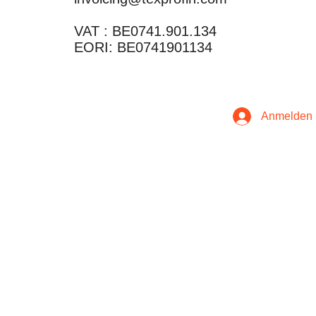
VAT : BE0741.901.134
EORI: BE0741901134
Anmelden
Haftungsau
sschluss
Datenschutz- und Cookie-
Richtlinie
Allgemeine Verkaufsbedingungen
© 2020 Texprofin NV