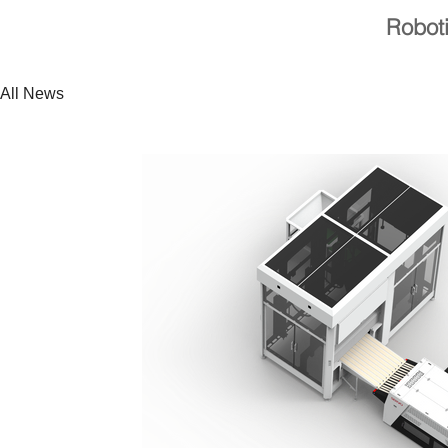
Robot
All News